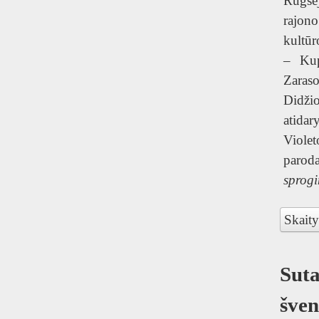
T
Rugsė
rajon
kultūr
– Kup
Zar
Didži
atida
Viole
pa
sprog
Skaity
Suta
šven