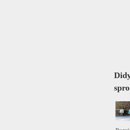
Didy
spr