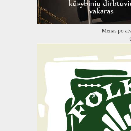
R
Menas po at