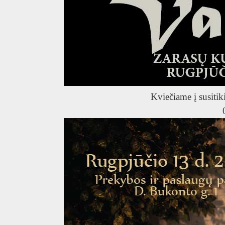
Kviečiame į susitik