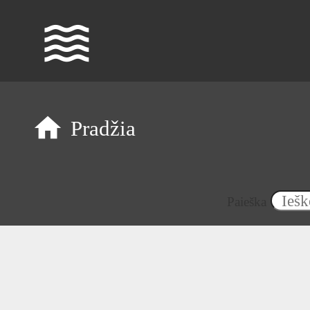
waves
Pradžia
Paieška