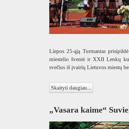
Liepos 25-ąją Turmantas prisipild
miestelio šventė ir XXII Lenkų kul
svečius iš įvairių Lietuvos miestų b
Skaityti daugiau...
„Vasara kaime“ Suvie