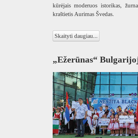
JI
kūrėjais moderuos istorikas, žurnali
kraštietis Aurimas Švedas.
Skaityti daugiau...
„Ežerūnas“ Bulgarijo