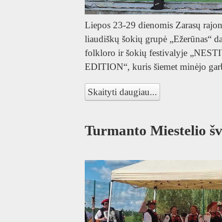
Liepos 23-29 dienomis Zarasų rajon
liaudiškų šokių grupė „Ežerūnas“ d
folkloro ir šokių festivalyje 
EDITION“, kuris šiemet minėjo garbi
Skaityti daugiau...
Turmanto Miestelio šv