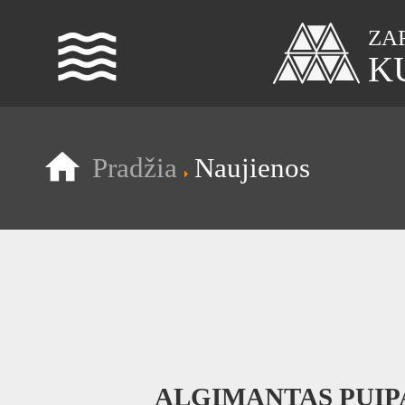
waves
ZA
K
Pradžia
Naujienos
IN
ALGIMANTAS PUIP