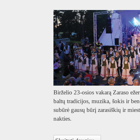
UK
Birželio 23-osios vakarą Zaraso ežero
baltų tradicijos, muzika, šokis ir be
subūrė gausų būrį zarasiškių ir mies
nakties.