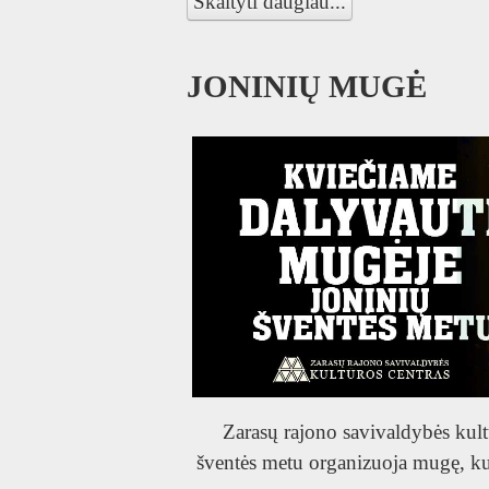
Skaityti daugiau...
JONINIŲ MUGĖ
Zarasų rajono savivaldybės kult
šventės metu organizuoja mugę, kur