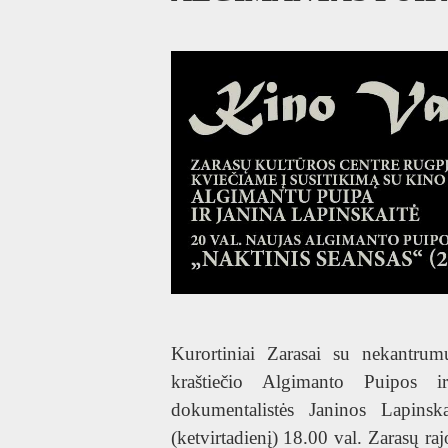
Kurortiniai Zarasai su nekantrumu
kraštiečio Algimanto Puipos i
dokumentalistės Janinos Lapins
(ketvirtadienį) 18.00 val. Zarasų ra