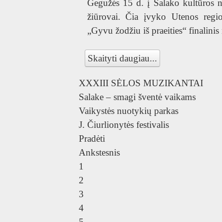
Gegužės 15 d. į Salako kultūros n
žiūrovai. Čia įvyko Utenos reg
„Gyvu žodžiu iš praeities“ finalinis
Skaityti daugiau...
XXXIII SĖLOS MUZIKANTAI
Salake – smagi šventė vaikams
Vaikystės nuotykių parkas
TA
J. Čiurlionytės festivalis
Pradėti
Ankstesnis
1
2
3
4
5