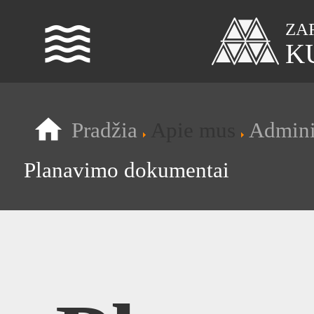
waves
ZA
K
Pradžia
Apie mus
Admini
Planavimo dokumentai