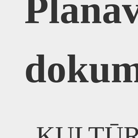
Plana
S
dokum
KULTŪR