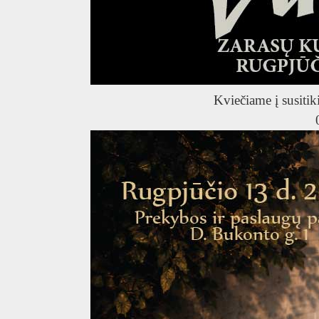
T
Kviečiame į susitik