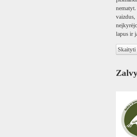
nematyt.
vaizdus
neįkyrėj
lapus ir 
Skaityti
Zalv