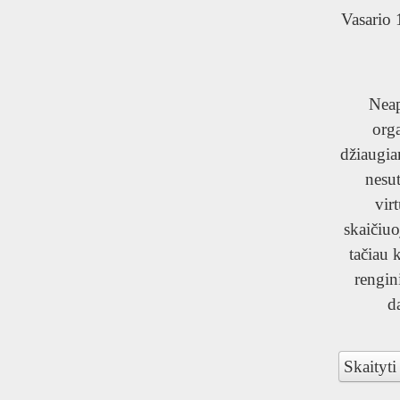
Vasario 
Neaps
orga
džiaugia
nesut
vir
skaičiu
tačiau 
rengin
d
Skaityti