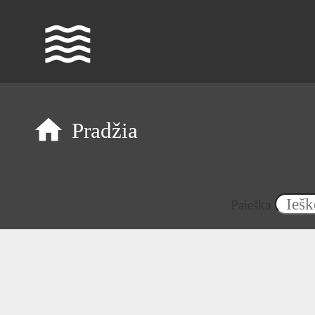
waves
Pradžia
Paieška