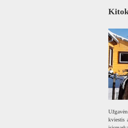
T
Kitok
Užgavėnė
kviestis
įsismar