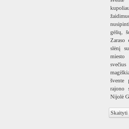
kupoli
žaidim
nusipint
gėlių, š
Zaraso 
slėnį s
miesto
svečius
magišk
švente 
rajono 
Nijolė 
Skaityti