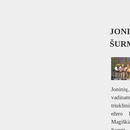
JON
ŠUR
Jonini
vadinam
triukšmi
ežero D
Magišk
šventė