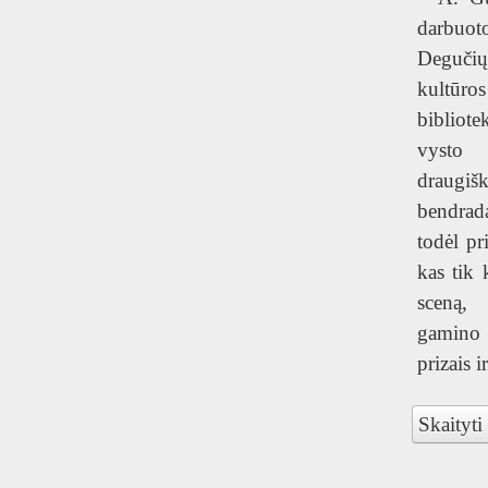
darbuo
Deguč
kultū
bibliot
vysto
draugiš
bendrad
todėl pr
kas tik 
sceną,
gamin
prizais 
Skaityti