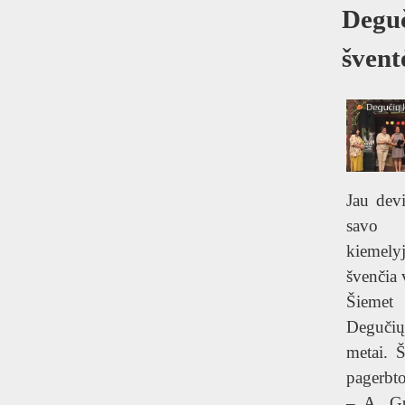
T
Degu
švent
Jau devi
savo 
kiemel
švenčia 
Šiemet
Deguči
metai. 
pagerbto
– A. Gu