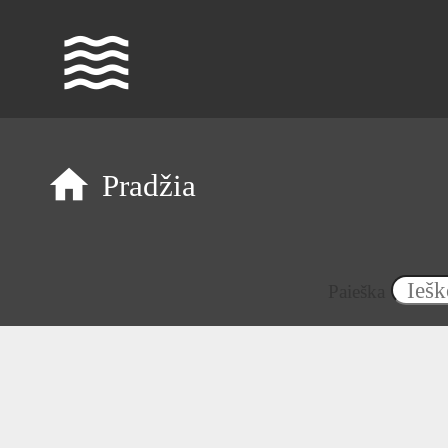
waves
Pradžia
Paieška