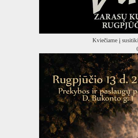
T
Kviečiame į susitik