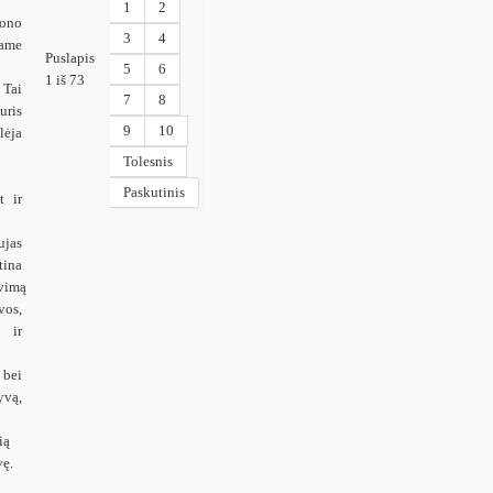
1
2
iono
3
4
iame
Puslapis
5
6
1 iš 73
Tai
7
8
uris
9
10
lėja
Tolesnis
Paskutinis
t ir
jas
tina
vimą
os,
 ir
bei
vą,
ią
vę.