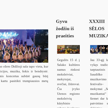
Gyvu
XXXIII
žodžiu iš
SĖLOS
praeities
MUZIKA
Gegužės 15 d. į
Jau 33-ąjį k
Salako kultūros
vykęs tradic
o ežero Didžioji sala tapo vieta, kur
namus rinkosi
tarptautinis
dicijos, muzika, šokis ir bendrystė.
moksleiviai,
liaudiško
inis koncertas subūrė gausų būrį
mokytojai,
muzikavimo
 kartu pasitikti trumpiausios metų
svečiai, žiūrovai.
festivalis–
Čia įvyko
mokymai „Sė
Utenos regiono
muzikantai“
moksleivių
šiemet dar k
kūrybinio
patvirtino 