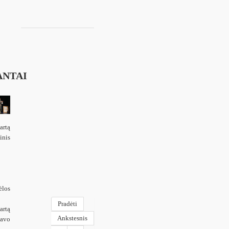
NTAI
artą
inis
los
Pradėti
artą
Ankstesnis
savo