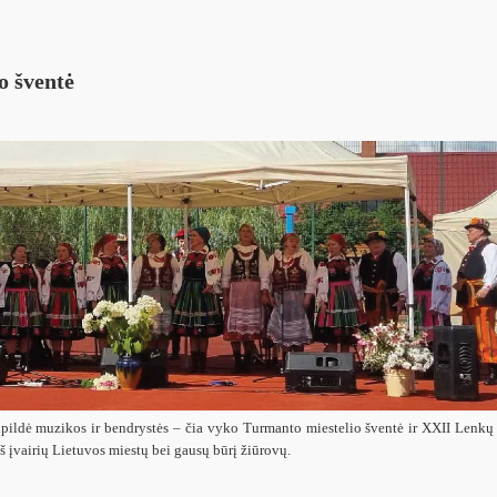
o šventė
pildė muzikos ir bendrystės – čia vyko Turmanto miestelio šventė ir XXII Lenkų k
š įvairių Lietuvos miestų bei gausų būrį žiūrovų.