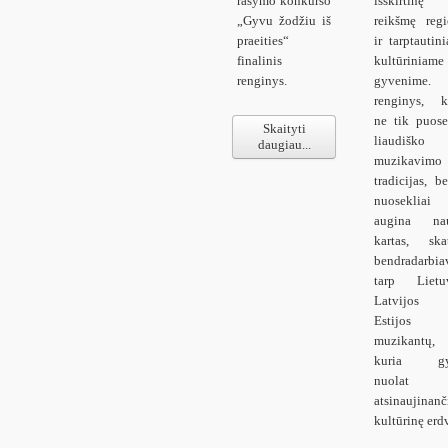
rašymo konkurso
išskirtinę
„Gyvu žodžiu iš
reikšmę reg
praeities“
ir tarptautin
finalinis
kultūriniame
renginys.
gyvenime. 
renginys, k
ne tik puose
Skaityti
liaudiško
daugiau...
muzikavimo
tradicijas, be
nuosekliai
augina nau
kartas, ska
bendradarbia
tarp Lietuv
Latvijos
Estijos
muzikantų, 
kuria gy
nuolat
atsinaujinanč
kultūrinę erd