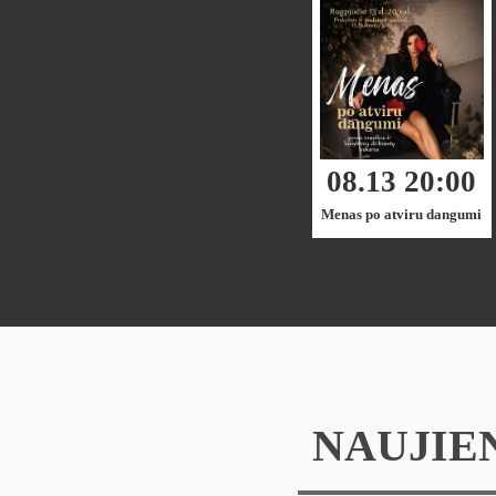
08.13 20:00
Menas po atviru dangumi
Zarasuose!
NAUJIE