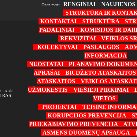
RENGINIAI
NAUJIENOS
Open menu
STRUKTŪRA IR KONTAK
KONTAKTAI
STRUKTŪRA
STR
PADALINIAI
KOMISIJOS IR DA
REKVIZITAI
VEIKLOS SR
KOLEKTYVAI
PASLAUGOS
ADM
INFORMACIJA
NUOSTATAI
PLANAVIMO DOKUMEN
APRAŠAI
BIUDŽETO ATASKAITOS
ATASKAITOS
VEIKLOS ATASKAI
UŽMOKESTIS
VIEŠIEJI PIRKIMAI
VALDYBĖS
TRAS
VIETOS
PROJEKTAI
TEISINĖ INFORMA
KORUPCIJOS PREVENCIJA
S
PRIEKABIAVIMO PREVENCIJA
ATV
ASMENS DUOMENŲ APSAUGA