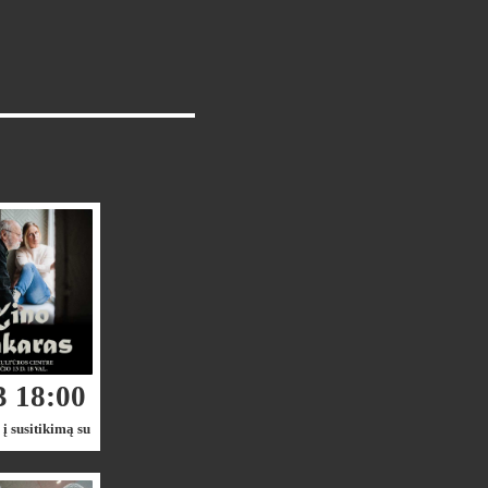
3 18:00
į susitikimą su
jais Zarasuose