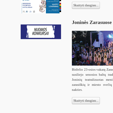
Skaityti daugiau...
Joninės Zarasuose
Birželio 23-osios vakarą Zaras
susiliejo senosios baltų tra
Joninių teatralizuotas men
zarasiškių ir miesto svečių
nakties.
Skaityti daugiau...