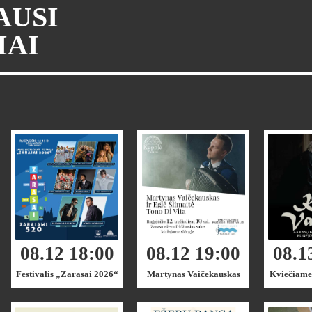
AUSI
IAI
08.12 18:00
08.12 19:00
08.1
Festivalis „Zarasai 2026“
Martynas Vaičekauskas
Kviečiame 
kino kūrė