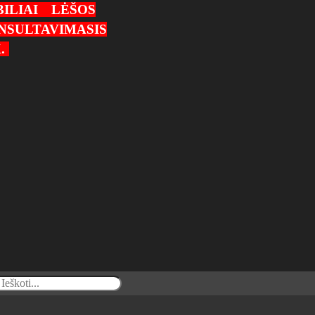
ILIAI
LĖŠOS
NSULTAVIMASIS
.