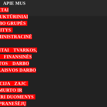
APIE MUS
TAI
UKTŪRINIAI
RBO GRUPĖS
ITYS
INISTRACINĖ
TAI
TVARKOS,
FINANSINĖS
TOS
DARBO
LAISVOS DARBO
CIJA
ZAJC
MURTO IR
IRI DUOMENYS
PRANEŠĖJŲ