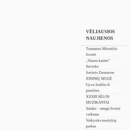
VĖLIAUSIOS
NAUJIENOS
Turmanto Miestelio
šventė
„Vasara kaime“
Suvieke
Joninės Zarasuose
JONINIŲ MUGĖ
Gyvu žodžiu iš
praeities
XXXIII SĖLOS
MUZIKANTAI
Salake – smagi šventė
vaikams
Vaikystės nuotykių
parkas