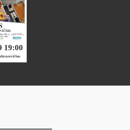
9 19:00
mbrazevičius