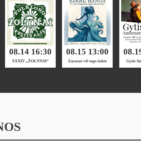
08.15 13:00
08.14 16:30
08.1
Zarasai vėl taps šokio
XXXIV „ŽOLYNAI“
Gytis A
sostine
NOS