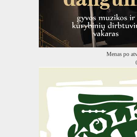
R
Menas po at