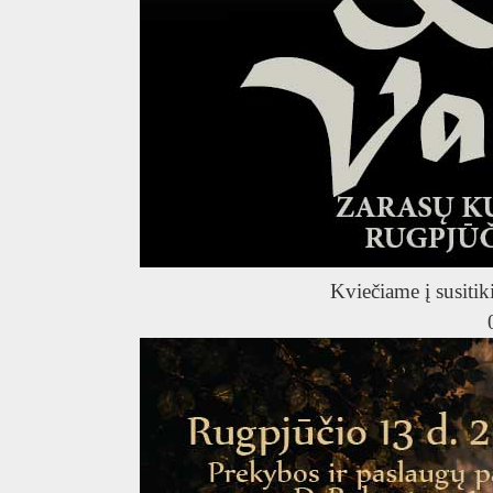
Kviečiame į susitik