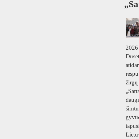
„Sa
2026 
Duset
atida
respu
žir
„Sa
dau
šimtm
gyvu
tapu
Lietu