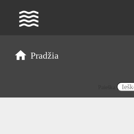
waves
Pradžia
Paieška