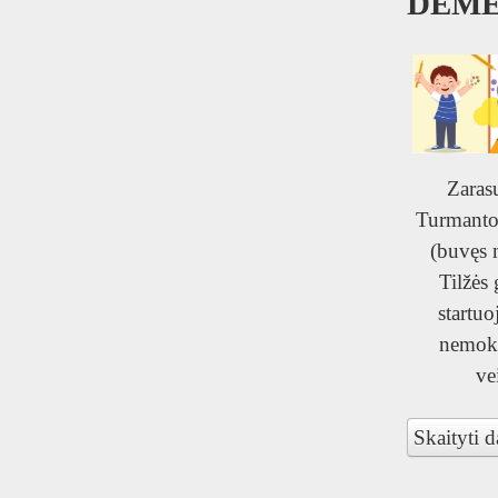
DĖME
Zaras
Turmanto 
(buvęs 
Tilžės
startuo
nemok
ve
Skaityti d