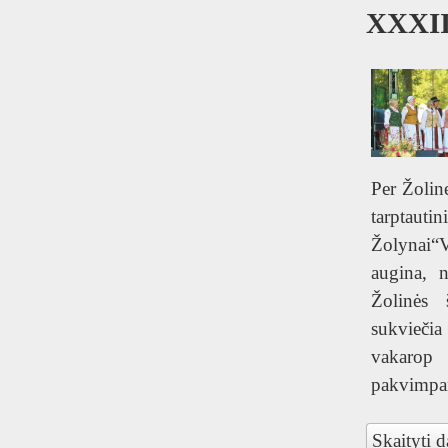
XXXII
Per Žolin
tarptau
Žolynai
augina, 
Žolinės 
sukvieči
vaka
pakvimpan
Skaityti d