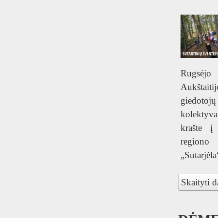
T
Rugsėj
Aukštaitij
giedoto
kolektyva
krašte 
regiono 
„Sutarjėla
Skaityti d