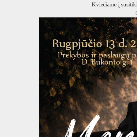
T
Kviečiame į susitik