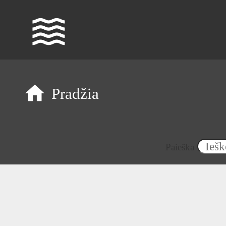
waves
Pradžia
Paieška