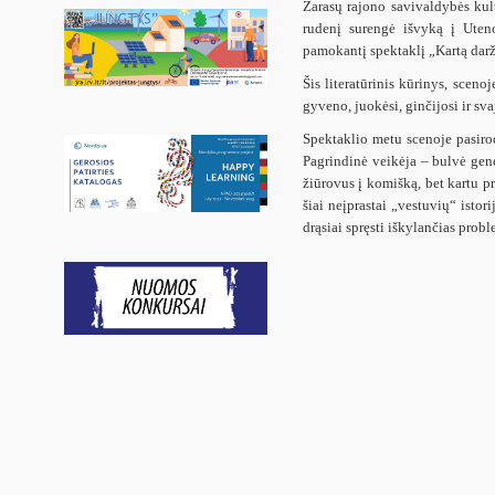
Zarasų rajono savivaldybės kul
rudenį surengė išvyką į Uten
pamokantį spektaklį „Kartą darž
Šis literatūrinis kūrinys, scen
gyveno, juokėsi, ginčijosi ir sv
Spektaklio metu scenoje pasirodė
Pagrindinė veikėja – bulvė gene
žiūrovus į komišką, bet kartu p
šiai neįprastai „vestuvių“ istor
drąsiai spręsti iškylančias probl