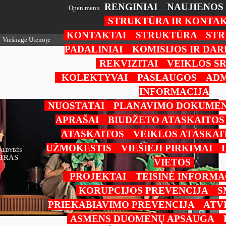
RENGINIAI
NAUJIENOS
Open menu
STRUKTŪRA IR KONTAK
KONTAKTAI
STRUKTŪRA
STR
Viešnagė Utenoje
PADALINIAI
KOMISIJOS IR DA
REKVIZITAI
VEIKLOS SR
KOLEKTYVAI
PASLAUGOS
ADM
INFORMACIJA
NUOSTATAI
PLANAVIMO DOKUMEN
APRAŠAI
BIUDŽETO ATASKAITOS
ATASKAITOS
VEIKLOS ATASKAI
UŽMOKESTIS
VIEŠIEJI PIRKIMAI
VALDYBĖS
TRAS
VIETOS
PROJEKTAI
TEISINĖ INFORMA
KORUPCIJOS PREVENCIJA
S
PRIEKABIAVIMO PREVENCIJA
ATV
ASMENS DUOMENŲ APSAUGA