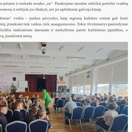
m pritaria ir niekada nesako „ne“. Pasakojimo moralas subtiliai perteikė svarbią
omonę ir nebijok jos išsakyti, net jei aplinkiniai galvoja kitaip.
intas“ veikla – puikus pavyzdys, kaip regionų kultūros centrai gali kurti
rinį, įtraukiant tiek vaikus, tiek suaugusiuosius. Tokie išvykstantys pasirodymai
 leidžia mažesniems miestams ir mokykloms patirti kultūrinius įspūdžius, o
vą, įtraukiantį meną.