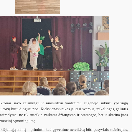
aktoriai savo žaismingu ir nuoširdžiu vaidinimu sugebėjo sukurti ypatingą
žiūrovų būtų dingusi riba. Kiekvienas vaikas jautėsi svarbus, reikalingas, galintis
asirodymai ne tik suteikia vaikams džiaugsmo ir pramogos, bet ir skatina juos
 emocinį sąmoningumą.
auklėjamąją mintį – priminti, kad gyvenime nereikėtų būti pasyviais stebėtojais,