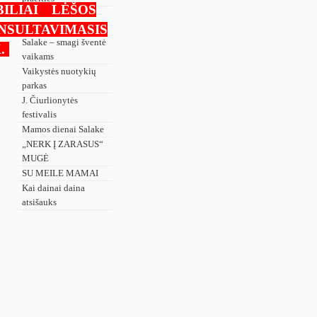
ILIAI
LĖŠOS
XXXIII SĖLOS
MUZIKANTAI
NSULTAVIMASIS
Salake – smagi šventė
.
vaikams
Vaikystės nuotykių
parkas
J. Čiurlionytės
festivalis
Mamos dienai Salake
„NERK Į ZARASUS“
MUGĖ
SU MEILE MAMAI
Kai dainai daina
atsišauks