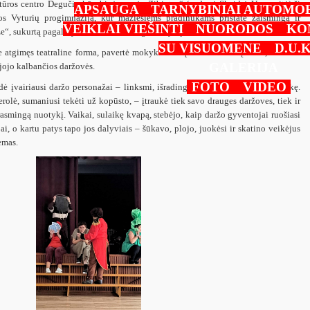
tūros centro Degučių kūrybinė grupė „Žibintas“ (vadovė Skaidrė Vanagaitė) šį
APSAUGA
TARNYBINIAI AUTOMOB
os Vyturių progimnaziją, kur mažiesiems pradinukams pristatė žaismingą ir
VEIKLAI VIEŠINTI
NUORODOS
KO
e“, sukurtą pagal Vytauto V. Landsbergio kūrybą.
SU VISUOMENE
D.U.K
oje atgimęs teatraline forma, pavertė mokyklos salę tikru stebuklų sodu, kuriame
GALERIJA
ajojo kalbančios daržovės.
FOTO
VIDEO
 įvairiausi daržo personažai – linksmi, išradingi, kartais net šiek tiek išdykę.
rolė, sumaniusi tekėti už kopūsto, – įtraukė tiek savo drauges daržoves, tiek ir
rasmingą nuotykį. Vaikai, sulaikę kvapą, stebėjo, kaip daržo gyventojai ruošiasi
ijai, o kartu patys tapo jos dalyviais – šūkavo, plojo, juokėsi ir skatino veikėjus
emas.