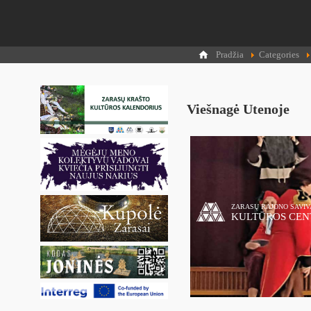
Pradžia
Categories
Viešnagė Utenoje
ZARASŲ RAJONO SAVI
KULTŪROS CEN