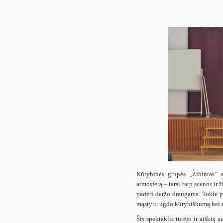
Kūrybinės grupės „Žibintas“ 
atmosferą – tarsi tarp scenos ir 
padėti daržo draugams. Tokie p
mąstyti, ugdo kūrybiškumą bei
Šis spektaklis turėjo ir aiškią 