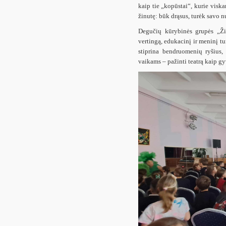
kaip tie „kopūstai“, kurie viska
žinutę: būk drąsus, turėk savo nu
Degučių kūrybinės grupės „Žib
vertingą, edukacinį ir meninį tu
stiprina bendruomenių ryšius,
vaikams – pažinti teatrą kaip gy