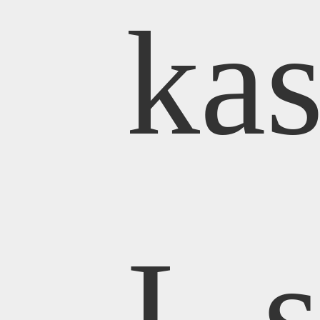
kas
UK
Į 