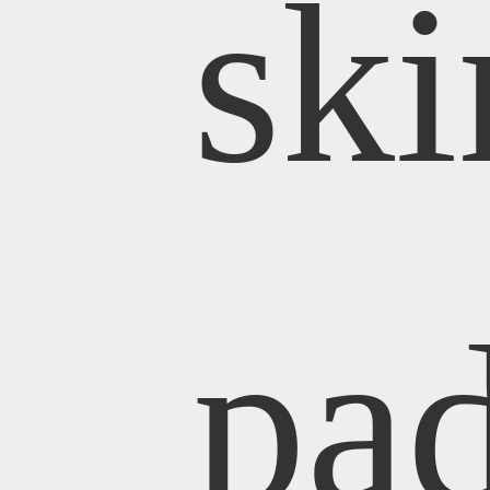
sk
pa