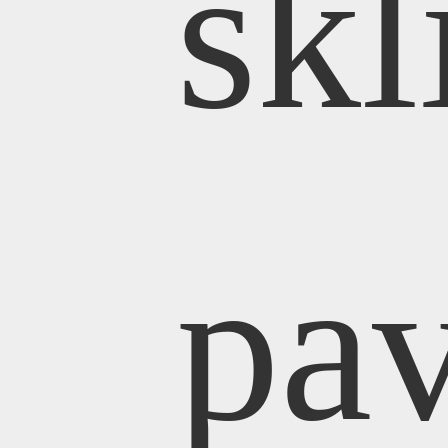
sk
TA
pa