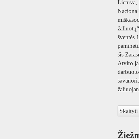
Lietuva,
Nacional
miškasod
žaliuotų
šventės 
paminėti
šis Zaras
Atviro j
darbuotoj
savanoria
žaliuoja
Skaityti
Žiež