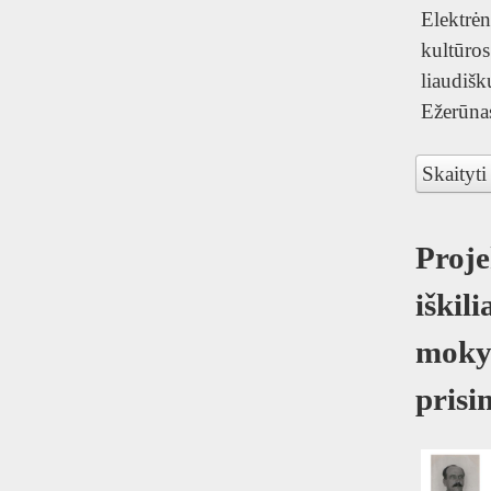
Elektrė
kultūros
liaudišk
Ežerūna
Skaityti
Proje
iškil
moky
prisi