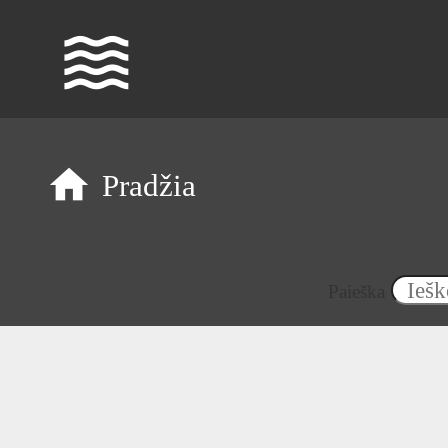
waves
Pradžia
Paieška