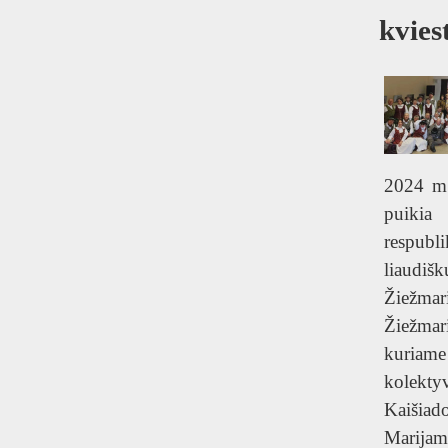
T
kvies
2024 m 
puikia 
respubl
liaudišk
Žiežma
Žiežmari
kuriam
kolekty
Kaišiado
Marija