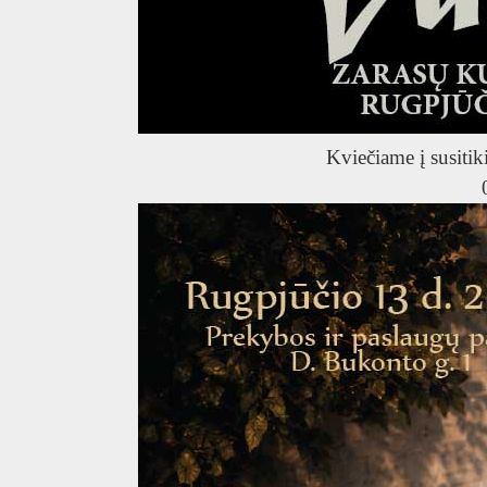
T
Kviečiame į susitik