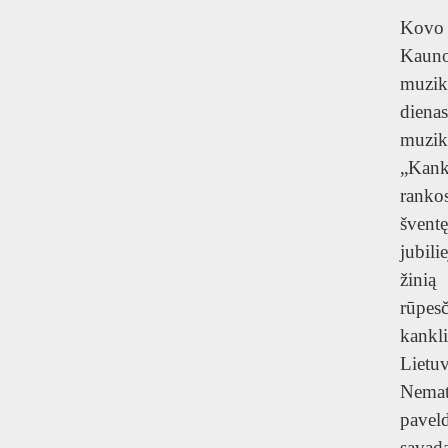
T
Kov
Kau
muziko
diena
muzi
„Ka
rank
švent
jubili
žini
rūpes
kankl
Lietu
Nemate
pave
sąvadą