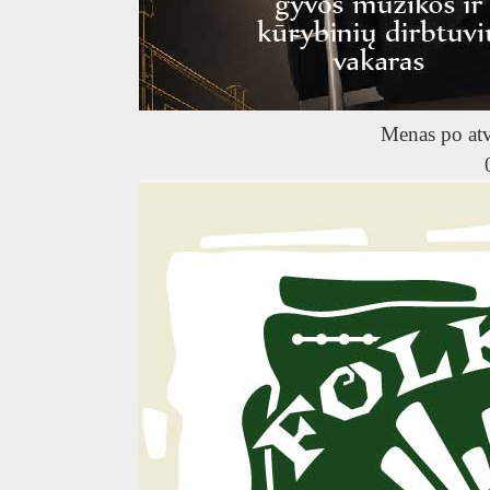
R
Menas po at