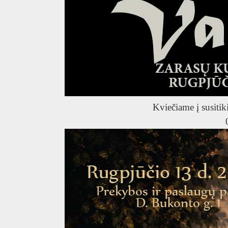
Kviečiame į susitik