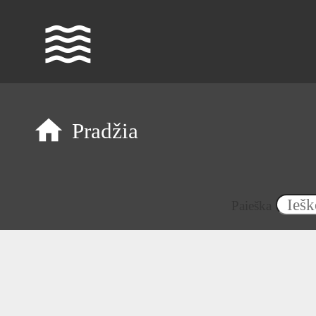
waves
Pradžia
Paieška