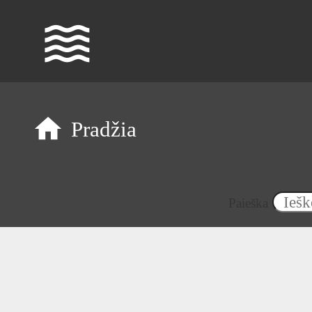
waves
Pradžia
Paieška