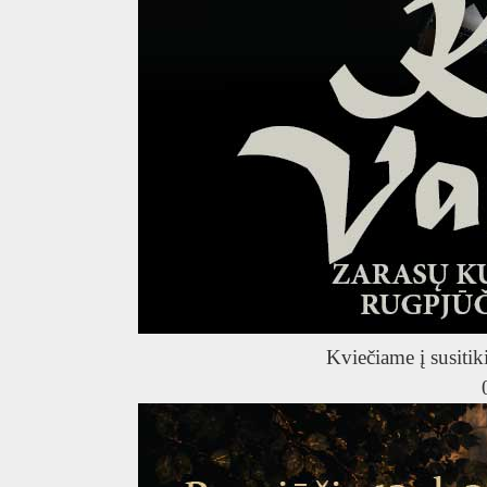
Kviečiame į susitik