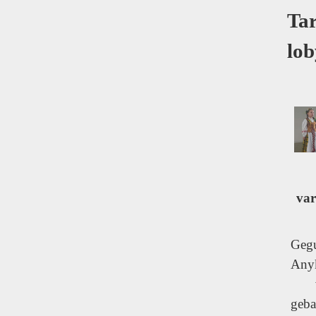
Ta
lob
var
Geg
Anyk
vy
geb