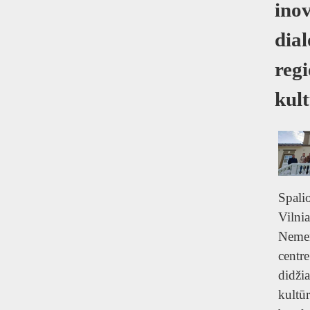
T
ino
dial
reg
kul
Spali
Viln
Nemen
ce
didž
kultū