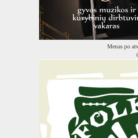
R
Menas po at