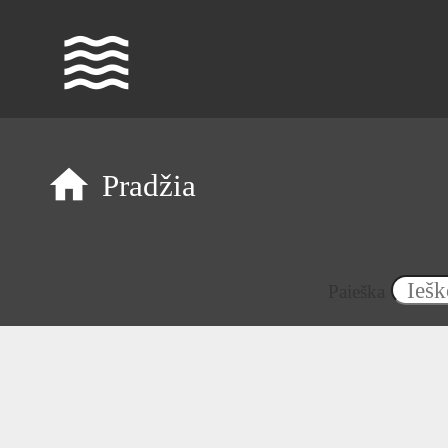
waves
Pradžia
Paieška