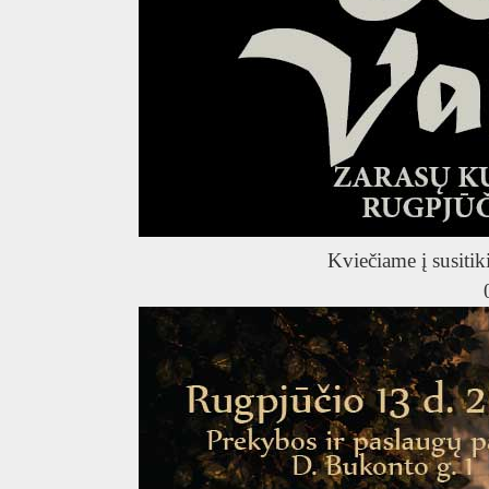
Kviečiame į susitik