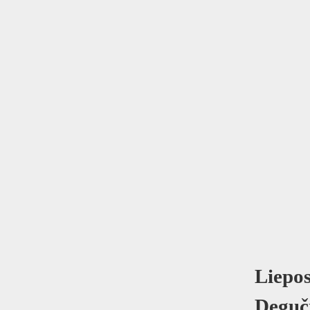
Liepos
Deguč