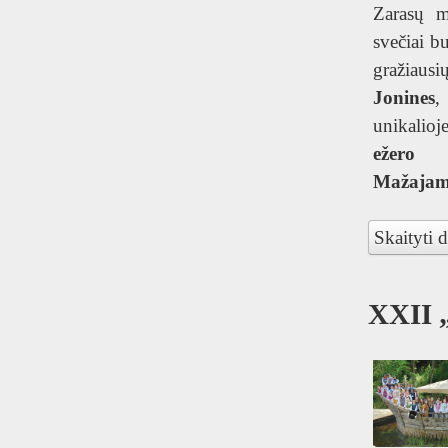
Zarasų m
svečiai b
gražiausi
Jonines
,
unikalio
ežero D
Mažajame
Skaityti d
XXII 