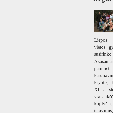
Liepos 
vietos gy
susiri
Ažusama
pamin
karūnavim
kryptis,
XII a. st
yra aukšč
koplyčia,
terasomis