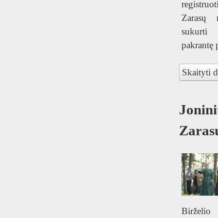
registruot
Zarasų 
sukurti
pakrantę 
Skaityti d
Jonini
Zaras
Birželio