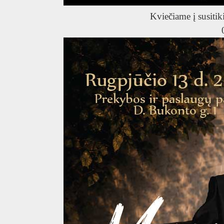
T
Kviečiame į susitik