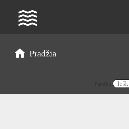
waves
Pradžia
Paieška