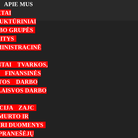
APIE MUS
TAI
UKTŪRINIAI
RBO GRUPĖS
ITYS
INISTRACINĖ
TAI
TVARKOS,
FINANSINĖS
TOS
DARBO
LAISVOS DARBO
CIJA
ZAJC
MURTO IR
IRI DUOMENYS
PRANEŠĖJŲ