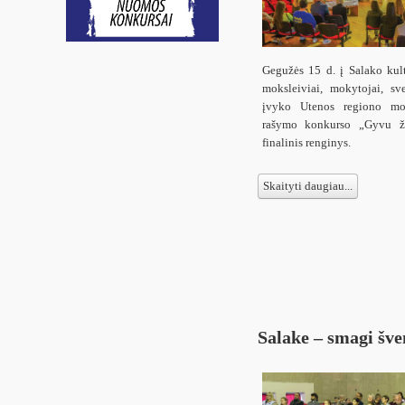
Gegužės 15 d. į Salako kul
moksleiviai, mokytojai, sve
įvyko Utenos regiono mok
rašymo konkurso „Gyvu žo
finalinis renginys.
Skaityti daugiau...
Salake – smagi šv