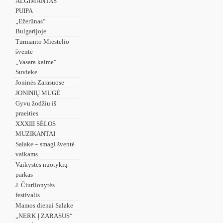
ALGIMANTAS
PUIPA
„Ežerūnas“
Bulgarijoje
Turmanto Miestelio
šventė
„Vasara kaime“
Suvieke
Joninės Zarasuose
JONINIŲ MUGĖ
Gyvu žodžiu iš
praeities
XXXIII SĖLOS
MUZIKANTAI
Salake – smagi šventė
vaikams
Vaikystės nuotykių
parkas
J. Čiurlionytės
festivalis
Mamos dienai Salake
„NERK Į ZARASUS“