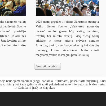
lake skambėjo vaikų
2026 metų gegužės 14 dieną Zarasuose surengta
ki bendrystė. Šventė
Vaiko dienos šventė „Vaikystės nuotykių
ikams“ prasidėjo
parkas“ subūrė gausų būrį vaikų, jaunimo,
ilena“. Klasikinės
tėvelių bei miesto svečių. Visą dieną Sėlių
 Januševičius atliko
aikštėje ir kitose miesto erdvėse netrūko
 Raudonikio ir kitų
šurmulio, juoko, muzikos, edukacijų bei aktyvių
pramogų, kurios kiekvienam leido atrasti
mėgstamą veiklą ir smagiai praleisti laiką.
Skaityti daugiau...
nėje naudojami slapukai (angl. cookies). Sutikdami, paspauskite mygtuką „Sut
stesnis
1
2
3
4
5
6
7
8
9
10
tą sutikimą bet kada galėsite atšaukti pakeisdami savo interneto naršyklės nusta
ir ištrindami įrašytus slapukus.
skutinis