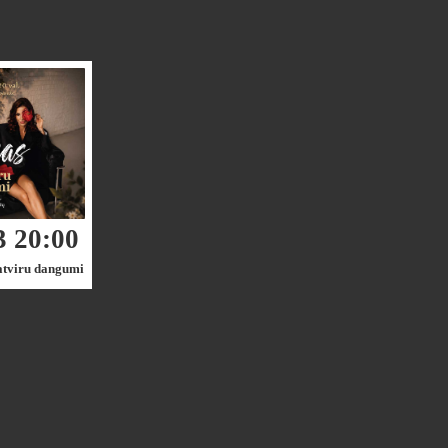
3 20:00
atviru dangumi
asuose!