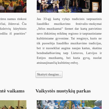
tūros namus rinkosi
Jau 33-ąjį kartą vykęs tradicinis tarptautinis
čiai, žiūrovai. Čia
liaudiško muzikavimo festivalis–mokymai
sleivių kūrybinio
„Sėlos muzikantai“ šiemet dar kartą patvirtino
džiu iš praeities“
savo išskirtinę reikšmę regiono ir tarptautiniame
kultūriniame gyvenime. Tai renginys, kuris ne
tik puoselėja liaudiško muzikavimo tradicijas,
bet ir nuosekliai augina naujas kartas, skatina
bendradarbiavimą tarp Lietuvos, Latvijos ir
Estijos muzikantų, bei kuria gyvą, nuolat
atsinaujinančią kultūrinę erdvę.
Skaityti daugiau...
entė vaikams
Vaikystės nuotykių parkas