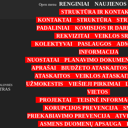
RENGINIAI
NAUJIENOS
Open menu
STRUKTŪRA IR KONTAK
KONTAKTAI
STRUKTŪRA
STR
PADALINIAI
KOMISIJOS IR DA
REKVIZITAI
VEIKLOS SR
KOLEKTYVAI
PASLAUGOS
ADM
INFORMACIJA
NUOSTATAI
PLANAVIMO DOKUMEN
APRAŠAI
BIUDŽETO ATASKAITOS
ATASKAITOS
VEIKLOS ATASKAI
UŽMOKESTIS
VIEŠIEJI PIRKIMAI
VALDYBĖS
TRAS
VIETOS
PROJEKTAI
TEISINĖ INFORMA
KORUPCIJOS PREVENCIJA
S
PRIEKABIAVIMO PREVENCIJA
ATV
ASMENS DUOMENŲ APSAUGA