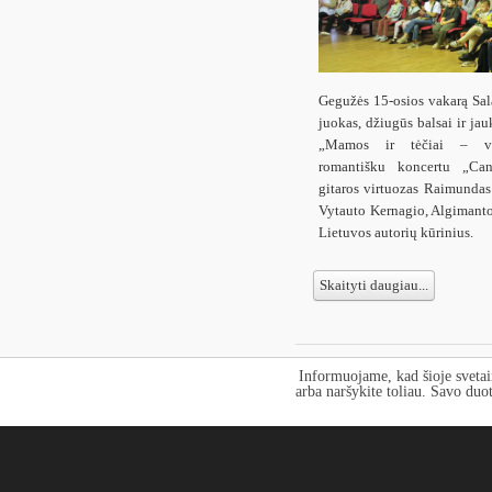
Gegužės 15-osios vakarą Sa
juokas, džiugūs balsai ir jau
„Mamos ir tėčiai – va
romantišku koncertu „Cant
gitaros virtuozas Raimundas
Vytauto Kernagio, Algimanto
Lietuvos autorių kūrinius.
Skaityti daugiau...
Informuojame, kad šioje svetai
Pradėti
Ank
Puslapis 2 iš
arba naršykite toliau. Savo duo
74
Tolesnis
Pa