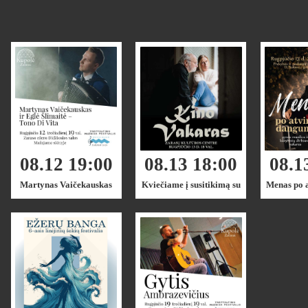
08.12 19:00
08.13 18:00
08.1
Martynas Vaičekauskas
Kviečiame į susitikimą su
Menas po 
kino kūrėjais Zarasuose
Zar