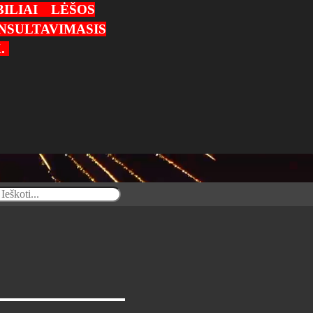
ILIAI
LĖŠOS
NSULTAVIMASIS
.